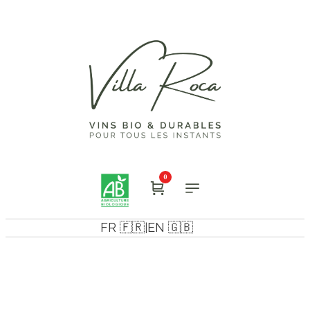
0
FR 🇫🇷
EN 🇬🇧
|