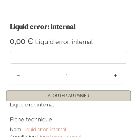
Liquid error: internal
Prix régulier
0,00 €
Liquid error: internal
AJOUTER AU PANIER
Liquid error: internal
Fiche technique
Nom
Liquid error: internal
Appellation
Liquid error: internal