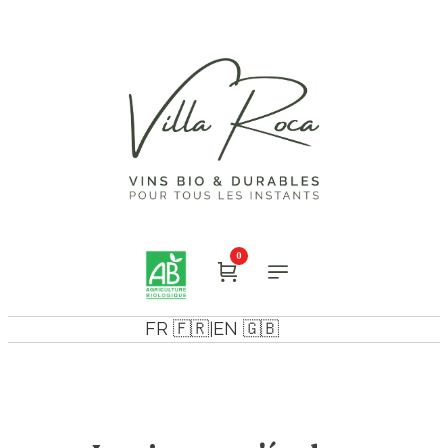
0
FR 🇫🇷
EN 🇬🇧
|