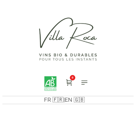
0
FR 🇫🇷
EN 🇬🇧
|