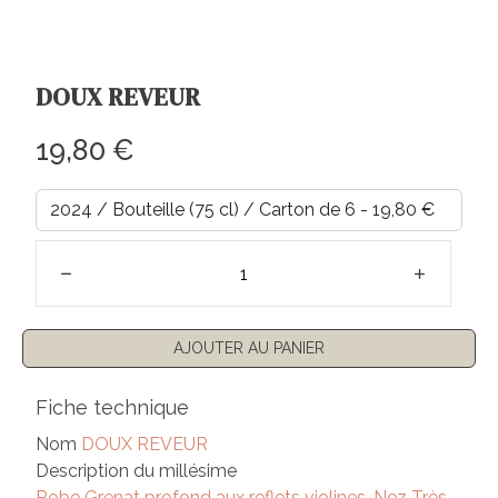
DOUX REVEUR
Prix régulier
19,80 €
AJOUTER AU PANIER
Fiche technique
Nom
DOUX REVEUR
Description du millésime
Robe Grenat profond aux reflets violines. Nez Très