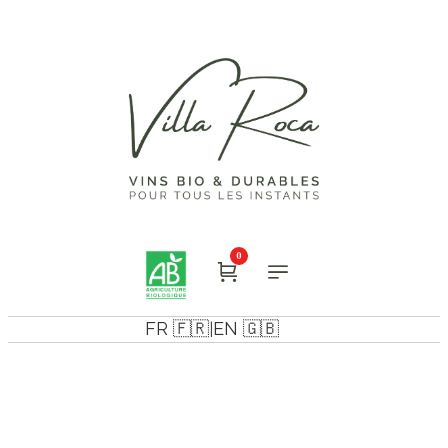
0
FR 🇫🇷
EN 🇬🇧
|