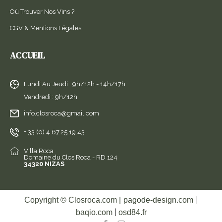
Où Trouver Nos Vins ?
CGV & Mentions Légales
ACCUEIL
Lundi Au Jeudi : 9h/12h - 14h/17h
Vendredi : 9h/12h
info.closroca@gmail.com
+ 33 (0) 4.67.25.19.43
Villa Roca
Domaine du Clos Roca - RD 124
34320 NIZAS
|
Copyright © Closroca.com |
pagode-design.com
|
baqio.com
osd84.fr