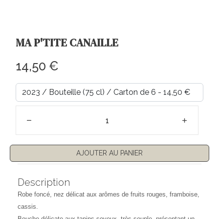
MA P'TITE CANAILLE
Prix régulier
14,50 €
AJOUTER AU PANIER
Description
Robe foncé, nez délicat aux arômes de fruits rouges, framboise,
cassis.
Bouche délicate aux tanins soyeux, très souple, présentant un