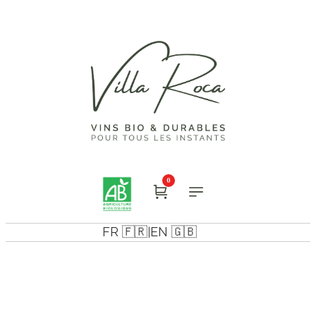
0
FR 🇫🇷
EN 🇬🇧
|